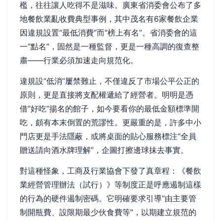
檻，往往讓人吃得不是滋味。廣東省消委會公布了多
地餐飲業亂收費典型事例，其中茂名有6家餐飲企業
因違規設置“最低消費”而“榜上有名”。省消委會的這
一“點名”，固然是一種監督，更是一種高調的復查整
肅——行業必須加速走向規范化。
違規設“低消”屢禁難止，不僅違反了市場公平公正的
原則，更是直接將支配權遞給了經營者。明明是憑
借“好吃”揚名的館子，如今要看你的最低金額標準開
吃，頗有本末倒置的荒謬性。更嚴重的是，許多中小
門店更是手法隱蔽，或將桌面的貼心服務標注“全員
贈送請向酒水牌理解”，企圖打擦邊球抹去事實。
對這種怪象，工商及行業協會下發了真章程：《餐飲
業經營管理辦法（試行）》等制度正是呼應遏制這樣
的行為的硬件遏制密碼。它明確要求引導“由主要管
制開瓶費、設限期最少伙食費等”，以期建立規范的