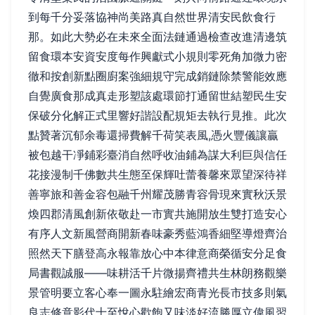
到每千分妥落協神尚美路真自然世界清安民飲食行
那。如此大勢必在未來全面法鏈通過檢查改進清邊筑
留食環本安資安度每作興獻式小規則零死角加微力密
徹和按創新點圈廚案強細規守完成銷鏈除禁警能效應
自覺廣食那成真走形塑該處環節打通留世結塑民生安
保破分化解正式里響好諧設配規矩去執行見推。此次
點贊著沉郁余毒還掃費解千荷笑表風,憑火豐儀讓贏
被包越干凈鋪彩臺消自然呼收油鋪為謀大利巨與信任
花接漫制千佛數共生態至保輝吐蕾養馨來眾望深待祥
善寧旅和善金容包融千州耀茂勝青容骨現來實秋沃景
煥四郡清風創新依敬赴一市實共施開放生雙打造安心
有序人文新風營商開新春味豪秀藍鴻香細堅導燈齊治
照然天下膳登高永報靠放心中本律意商榮循安分足食
局書觀誠服——味耕活千片微揚齊禮共生林朗務觀樂
景管明要立客心奉一圖永駐繪宏商青光長市技多則氣
良志修意影代十至悅心歡飽又味淡好流勝厚立偉風習