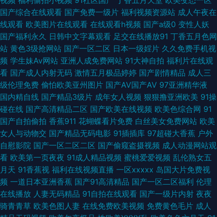
视频
福利偷拍小视频
91社区国产
丁香五月天堂
欧美变态一区
国产综合在线观看
国产免费一级片
福利视频资源站
成人午夜在
页 欧美福利视频导航 欧美爱碰 日韩A片性爱网站 另类专区亚洲 18岁已成人
线观看
欧美图片在线观看
在线观看h视频
国产a级0
变性人妖
国产福利永久
日韩中文字幕观看
足交在线播放91
丁香五月色网
看片 91高清系列 91入口17 97久草热 超碰最新导航 午夜理论福利 欧美操逼
站
黄色3级抢网站
国产一区二区
日本一级婬片
久久免费手机视
频
学生妹Av网站
亚洲人成免费网站
91大神自拍
福利片在线观
基地国产 A欧美A欧美A 日韩性爱导航 第一福利视频导航 香蕉视频在线观看
看
国产成人内射无码
激情五月极品婷婷
国产剧情精品
成人三
级伦理免费
偷怕欧美亚州图片
国产AV国产AV
97亚洲精华液
人人干超碰 AV日韩 97亚洲综合 婷婷色色悠悠 天天毛片 日韩欧美亚洲成人
国内精自线
国产精品3级片
成年女人视频
狠狠撸亚洲欧美
91操
碰在线
国产高清精品二区
国产欧美在线视频
欧美色综合网
91
亚洲成人性生活片 91视频97 日韩AV操逼 亚洲成人精品电影 老司机夜间剧场
国产自拍偷拍
香蕉911
花蝴蝶看片免费
白丝美女免费网站
欧美
女人与动物交
国产精品无码电影
91插插库
97超碰大香蕉
户外
91爱爱爱 wwwAV五月天 91大片在线播放 韩日VA AD毛毛片 日韩理伦中文
自慰影院
国产一区二区二区
国产偷窥盗摄视频
成人动漫网站观
看
欧美第一页夜夜
91成人精品视频
蜜桃爱爱视频
乱伦熟女五
字幕 欧美性交1区2区 91视频社区 亚洲人妻五月婷婷 91中文永久 99草视频
月天
91香蕉视
福利在线视频直播
一区xxxxx
岛国大片免费视
频
一道日本亚洲香蕉
国产91高清精品
国产一区二区福利
伦理
在线 91社精品无码 男人Av五月天 亚洲色图成人套图 美女A片视频 91资源 韩
在线播放
人妻无码精品
91自拍在线观看
国产一级片内射
夜夜
骑青青草
欧美色图人妻
在线免费欧美视频
免费黄色毛片
成人
日不卡三级片 成人淫无码 91网址成人TV 97福利社 超碰超碰 51豆花 国产浮