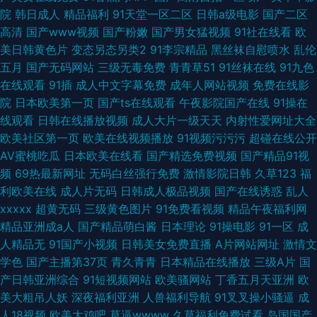
院
韩日成人
精品福利
91天堂一区二区
日韩a级电影
国产二区
高清
国产www视频
国产粉嫩
国产男女猛视频
91社在线看
欧
美日韩黄色片
变态另态另类2
91李宗精品
黑丝袜自慰喷水
乱伦
五月
国产无码网站
三级无毒免费
青青草51
91丝袜在线
91九色
在线观看
91插
成人中文字幕免费
成年人网站视频
免费在线影
院
日本欧美第一页
国产ts在线观看
午夜影院国产在线
91操在
线观看
日韩在线播放视频
成人大片一级天天
内射性爱网址大全
欧美社区第一页
欧美在线视频播放
91视频污污污
超碰在线公开
AV蜜桃吃瓜
日本欧美在线看
国产精选免费视频
国产精品91视
频
69热最新网址
无码白丝强行免费
激情影院日韩
久草123
福
利欧美在线
成人片无码
日韩成人极品视频
国产在线诱惑
乱人
xxxxx
超黄无码
三级黄色图片
91免费看视频
精品午夜福利网
精品亚洲成a人
国产精品萌白酱
日本理论
91操电影
91一区
成
人精品无
91国产小视频
日韩美女免费直播
A片网站网址
激情文
学色
国产主播第37页
青久青青
日本精品在线播放
三级A片
国
产日韩亚洲综合
91短视频网站
欧美骚网站
丁香五月天亚洲
欧
美大粗吊人妖
深夜福利亚洲
人兽福利导航
91叉叉操小骚逼
成
人18视频
欧美大鸡吧
草逼wwww
久草福利免费试看
岛国国产