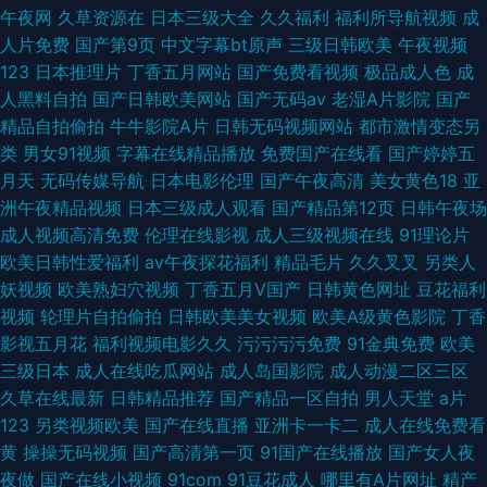
午夜网
久草资源在
日本三级大全
久久福利
福利所导航视频
成
人片免费
国产第9页
中文字幕bt原声
三级日韩欧美
午夜视频
123
日本推理片
丁香五月网站
国产免费看视频
极品成人色
成
人黑料自拍
国产日韩欧美网站
国产无码av
老湿A片影院
国产
精品自拍偷拍
牛牛影院A片
日韩无码视频网站
都市激情变态另
类
男女91视频
字幕在线精品播放
免费国产在线看
国产婷婷五
月天
无码传媒导航
日本电影伦理
国产午夜高清
美女黄色18
亚
洲午夜精品视频
日本三级成人观看
国产精品第12页
日韩午夜场
成人视频高清免费
伦理在线影视
成人三级视频在线
91理论片
欧美日韩性爱福利
av午夜探花福利
精品毛片
久久叉叉
另类人
妖视频
欧美熟妇穴视频
丁香五月V国产
日韩黄色网址
豆花福利
视频
轮理片自拍偷拍
日韩欧美美女视频
欧美A级黄色影院
丁香
影视五月花
福利视频电影久久
污污污污免费
91金典免费
欧美
三级日本
成人在线吃瓜网站
成人岛国影院
成人动漫二区三区
久草在线最新
日韩精品推荐
国产精品一区自拍
男人天堂
a片
123
另类视频欧美
国产在线直播
亚洲卡一卡二
成人在线免费看
黄
操操无码视频
国产高清第一页
91国产在线播放
国产女人夜
夜做
国产在线小视频
91com
91豆花成人
哪里有A片网址
精产