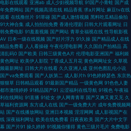
海角人妻91 欧美福利影院 九一国产视频在线 91青草娱乐 日本涩视频 97AV
电影在线观看
亚洲ab
成人少妇视频导航
91国产小青蛙
国产成
年免费网站
国产视频高清在线
精品香蕉
求a片网址
麻豆tv在线
香蕉 成人奭片 51国产原创精品 韩日欧av 传媒精品国产9 欧洲传媒AV网 超碰
观看
在线撸丝片
91草碰
国产成人激情视频
黑料吃瓜精品偷拍
91大神合集
成人拍拍拍免费
香港伦理剧
日韩大片观看网址
日
人人在 国厂自拍 99热网 亚洲色色污 欧美色色网 老司机色狼影院 91爱啪啪
韩免费电影
91羞羞视频
国产网站
青草全福视在线
性导航影视
AV
日本一级在线视频
国产好片浮力
91久操
国产精品成人在线
午夜男人网 亚洲精品在线一 蜜桃精品一 欧美精品18 91网页直接看 超碰97人
精品免费看
人人看操碰
午夜伦理电影网
久久国自产拍精品
高
清乱码0
国产欧美
日韩三级黄色A片
伦理电影亚洲国产
福利姬
人乐 在线天堂乱轮网站 不卡诱惑av电影 超碰人人爱爱 岛国夜夜爱 老司机黄
黄色网址
欧美伊人影院
丁香成人五月花
黄色网网址女
久草视
频最新网址
日韩大片在线看
久久亚洲人成
亚州色图乱伦小说
色片 久草性爱视频 福利欧美TV 操碰五月天 欧美野外性V 日韩欧美国产17 五
国产va免费观看
国产人妖第二
成人影片h
91色婷婷瑟色
东京热
狠狠草
日韩精品观看
91最新国产精品
一级黄色网
91色色人妻
月丁香成人版 欧美精品一 超碰人人操人人操 97护士超碰在线 日本AV在线直
都市激情婷婷
91精品国产91
云涩福利在线导航
91视色
午夜福
利在线网站
91直播
91处女
伊人网青青草
国产又爽又黄又无
久
播 久久伊人艹艹 黄色一片 亚洲欧美情欲 操碰高清 九一美女 国产操逼精品欧
草福利资源网
东方成人在线
国产一级免费大片
成年免费视频网
站
国产在线播放网站
亚洲日本视频
淫淫网网
成人影视国产在
美 日本不卡123 91c91 AV男天堂 99精品国产视频 欧美激eyy 欧美东方夜午
线
深夜福利网址
欧美在线免费看
日夜夜欧美
国产大片中文字
幕
国产片91
操久婷婷
91视频你懂得
黄色三级片毛片
免费电影