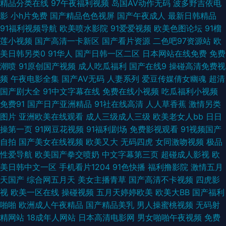
精品分类在线
97午夜福利视频
岛国AV动作无码
波多野吉依电
影
小h片免费
国产精品色色视屏
国产午夜成人
最新日韩精品
线播放 狼人伊人亚洲 国产又大又 变态AV另类 国产精品成人网站 极品户外露
91福利视频导航
欧美喷水影院
91爱爱视频
欧美色图论坛
91榴
莲小视频
国产高清一卡新区
国产看片资源
二色吧97资源站
欧
出 日韩欧美专区 aa久久 亚州无码9Ⅱ视频 在线观AV 欧美性00 91热资源站错
美日韩另类0
91华人
国产日韩一区二区
日本网站在线免费
免费
潮喷
91原创国产视频
成人吃瓜福利
国产在线9
操碰高清免费视
所 亚洲第11色图 国产福利综合在线 av午夜看片视频 99久久偷窥 日韩中文字
频
午夜电影全集
国产AV无码
人妻系列
爱豆传媒倩女幽魂
超清
国产剧大全
91中文字幕在线
免费在线小视频
吃瓜福利小视频
幕专区 国产一级自拍 一区二区理论片 欧美性爱第九页 婷婷五月天第五页 黄
免费91
国产日产亚洲精品
91社在线高清
人人草香蕉
激情另类
图片
亚洲欧美在线观看
成人三级成人三级
欧美老女人bb
日日
色短片免费 欧美青青久久 国产成人性爱午夜 国产97超碰 AV午夜资源 91破
操第一页
91网豆花视频
91福利剧场
免费影视观看
91视频国产
自拍
国产美女在线视频
欧美又大
无码四虎
女同激吻视频
极品
处免费 黑丝麻豆91 黄色影片免费 欧美另类综合网 亚洲另类文学 国产成人日
性爱导航
欧美国产拳交喷奶
中文字幕第三页
超碰成人影视
欧
美日韩中文一区
手机看片1204
91色快播
福利撸影院
激情五月
韩 香蕉视频黄色 在线播放成人网站 青青草国产播放 午夜国产色色AV 日本爱
天国产
综合网五月天
美女主播青草
国产高清不卡视频
四虎影
视
欧美一区在线
操碰视频
五月天婷婷欧美
欧美大BB
国产福利
爱网 福利成人视频网 免费看的黄色网址 超碰人人操人人爱 玖玖艹逼综合网
啪啪
欧洲成人午夜精品
国产精品美乳
男人操蜜桃视频
无码射
精网站
18成年人网站
日本高清电影网
男女啪啪午夜视频
免费