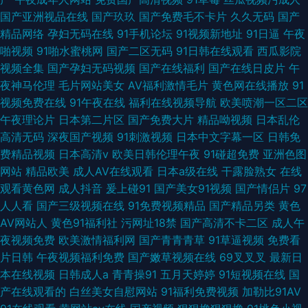
国产亚洲视品在线
国产玖玖
国产免费毛不卡片
久久无码
国产
精品网络
孕妇无码在线
91手机论坛
91视频新地址
91日逼
午夜
啪视频
91啪水蜜桃网
国产二区无码
91日韩在线观看
西瓜影院
视频全集
国产孕妇无码视频
国产在线福利
国产在线日皮片
午
夜神马伦理
毛片网站美女
AV福利激情毛片
黄色网在线播放
91
视频免费在线
91午夜在线
福利在线视频导航
欧美喷潮一区二区
午夜理论片
日本第二片区
国产免费大片
精品呦视频
日本乱伦
高清无码
深夜国产视频
91刺激视频
日本中文字幕一区
日韩免
费精品视频
日本高清v
欧美日韩伦理午夜
91碰超免费
亚洲色图
网站
精品欧美
成人AV在线观看
日本a级在线
干露脸熟女
在线
观看黄色网
成人抖音
爰上碰91
国产美女91视频
国产情侣片
97
人人看
国产三级视频在线
91免费视频精品
国产精品另类
黄色
AV网站人
黄色91福利社
污网址18禁
国产高清不卡二区
成人午
夜视频免费
欧美激情福利网
国产青青青草
91草逼视频
免费看
片日韩
午夜视频福利免费
国产嫩草视频在线
69叉叉叉
最新日
本在线视频
日韩成人a
青青操91
五月天婷婷
91短视频在线
国
产在线观看的
白丝美女自慰网站
91福利免费视频
加勒比91AV