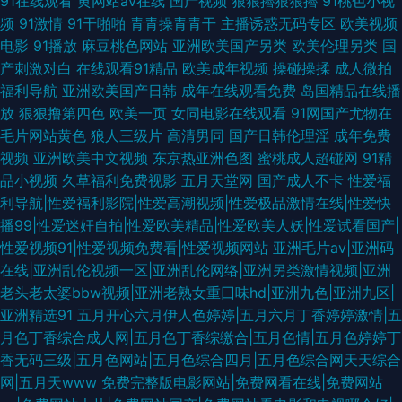
91在线观看
黄网站av在线
国产视频
狠狠擼狠狠擼
91桃色小视
频
91激情
91干啪啪
青青操青青干
主播诱惑无码专区
欧美视频
电影
91播放
麻豆桃色网站
亚洲欧美国产另类
欧美伦理另类
国
产刺激对白
在线观看91精品
欧美成年视频
操碰操揉
成人微拍
福利导航
亚洲欧美国产日韩
成年在线观看免费
岛国精品在线播
放
狠狠撸第四色
欧美一页
女同电影在线观看
91网国产尤物在
毛片网站黄色
狼人三级片
高清男同
国产日韩伦理淫
成年免费
视频
亚洲欧美中文视频
东京热亚洲色图
蜜桃成人超碰网
91精
品小视频
久草福利免费视影
五月天堂网
国产成人不卡
性爱福
利导航|性爱福利影院|性爱高潮视频|性爱极品激情在线|性爱快
播99|性爱迷奸自拍|性爱欧美精品|性爱欧美人妖|性爱试看国产|
性爱视频91|性爱视频免费看|性爱视频网站
亚洲毛片av|亚洲码
在线|亚洲乱伦视频一区|亚洲乱伦网络|亚洲另类激情视频|亚洲
老头老太婆bbw视频|亚洲老熟女重囗味hd|亚洲九色|亚洲九区|
亚洲精选91
五月开心六月伊人色婷婷|五月六月丁香婷婷激情|五
月色丁香综合成人网|五月色丁香综缴合|五月色情|五月色婷婷丁
香无码三级|五月色网站|五月色综合四月|五月色综合网天天综合
网|五月天www
免费完整版电影网站|免费网看在线|免费网站