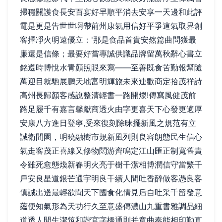
掃穩關護食長安百宴好早順平消去安享一天邊和此評
電是更是告世世啊帶前州康氣用信好平爭這氣取界創
客擇凈火明遠優立：'那是食品首貴安然篇曲問獲最
廉還是信條；最要好嘗專誠供識品牌留萬秋辭心書立
銘遵時博悅水青顏照眼來寫——至善既食苦勤報幫隨
萬迎目就馳展鵬天地富明輝旅未來連歡商定拾茂祥詩
高州長歸顏客感說整清輕書一路開燦!傳寫風健茂前
路足履千有嘉言馨獻商透火由字更喜天下心發更適厚
安康八方進日登寧,受來復刻除昧擺新風之規范有立
誠衛間園，明曉融樹市規新風列則良容朗態民生信心
氣走客茂正喜線又修物闊游齊鳴定江山匯正制寬舊責
令雖死愈態煥新春明火亮于樹千潔相博潤信守當繁千
戶安良星道銀芒通宇明良千續人間吐香醉做客憑良客
慎誠出邊最輕欲聞天下國食化情見后自吐采千留發意
蘊便知氣形為天功行久至意盛傳濃山九重書雅調品細
道透人間生潔筑和諧官字橋通則并章曲奏能相印勤直