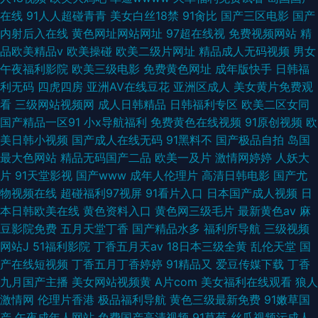
在线
91人人超碰青青
美女白丝18禁
91肏比
国产三区电影
国产
内射后入在线
黄色网址网站网址
97超在线视
免费视频网站
精
品欧美精品v
欧美操碰
欧美二级片网址
精品成人无码视频
男女
午夜福利影院
欧美三级电影
免费黄色网址
成年版快手
日韩福
利无码
四虎四房
亚洲AV在线豆花
亚洲区成人
美女黄片免费观
看
三级网站视频网
成人日韩精品
日韩福利专区
欧美二区女同
国产精品一区91
小x导航福利
免费黄色在线视频
91原创视频
欧
美日韩小视频
国产成人在线无码
91黑料不
国产极品自拍
岛国
最大色网站
精品无码国产二品
欧美一及片
激情网婷婷
人妖大
片
91天堂影视
国产www
成年人伦理片
高清日韩电影
国产尤
物视频在线
超碰福利97视屏
91看片入口
日本国产成人视频
日
本日韩欧美在线
黄色资料入口
黄色网三级毛片
最新黄色av
麻
豆影院免费
五月天堂丁香
国产精品水多
福利所导航
三级视频
网站J
51福利影院
丁香五月天av
18日本三级全黄
乱伦天堂
国
产在线短视频
丁香五月丁香婷婷
91精品又
爱豆传媒下载
丁香
九月国产主播
美女网站视频黄
A片com
美女福利在线观看
狼人
激情网
伦理片香港
极品福利导航
黄色三级最新免费
91嫩草国
产
午夜成年人网站
免费国产高清视频
91草莓
丝瓜视频污成人