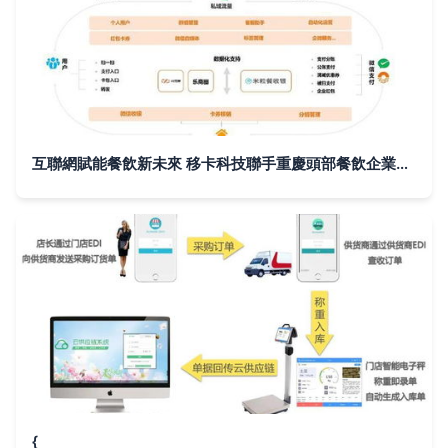
互聯網賦能餐飲新未來 移卡科技聯手重慶頭部餐飲企業共繪管理藍圖
{