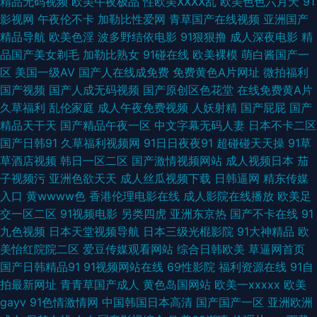
精品无码视频
欧美午夜极品
性欧美ⅩⅩⅩⅩ乱
欧美色色六月天
91
影视网
午夜伦不卡
加勒比性爱网
青草国产在线视频
亚洲国产
力麻豆影院 大香蕉888 欧美韩日k区 91密桃视频 精品呦呦呦 成人小视频
精品导航
欧美色淫
波多野结依电影
91狠狠撸
成人深夜电影
精
品国产美女剃毛
加勒比熟女
91碰在线
欧美裸模
萌白酱国产一
APP 日本性爱少妇 91黑丝美女诱惑 精品在线网站 午夜插插 91精品论坛 白
区
美国一级AV
国产人在线成免费
免费黄色A片网址
微拍福利
国产视频
国产人成无码视频
国产原创区色花堂
在线免费黄A片
丝足交视频网站 国产精品毛片 成人a∨ 久久蜜芽影视 91官页网 91人人妻人
久草福利
乱伦家庭
成人午夜免费视频
人妖射精
国产屁屁
国产
精品天干天
国产精品午夜一区
中文字幕无码人妻
日本不卡二区
人爱 avav福利网站 免费看p 九一网站永久免费 婷婷社区五月天 欧美日韩国
国产日韩91
久草福利视频网
91日日夜夜91
超碰碰天天操
91草
草酒店视频
韩日一区二区
国产激情视频网站
成人视频日本
茄
草草影院最新地址 老司机午夜精品 www夜夜 久草精品国产系列 91x视频大
子视频污
亚洲色欲天天
成人丝瓜视频下载
日韩逼网
精东传媒
入口
黄wwww色
香港伦理电影在线
成人影院在线播放
欧美足
全 AV无码高清大片 欧美另类在线观看 六月天成人导航 免费欧美A片 av在线
交一区二区
91视频电影
另类四虎
亚洲东京热
国产不卡在线
91
九色视频
日本天堂视频导航
日本三级光棍影院
91大神精品
欧
视频 肏屄免费电影 豆花AV在视 玖草资源站 最新三级片网站 91n首页 五月天
美怡红院院二区
爱豆传媒观看网站
综合日韩欧美
草逼网首页
国产日韩精品91
91视频网站在线
69性影院
福利资源在线
91自
婷婷色情图 97视频91 人妖自慰网站 欧洲色狠狠 超碰在线视屏 欧美一级二级
拍最新网址
青青草国产成人
黄色岛国网站
欧美一xxxxx
欧美
gayv
91色情激情网
中国韩国日本高清
国产国产一区
亚洲欧洲
97色色97综合 97资源福利在线 Av爱爱69 九一自拍com 国产丝袜足交 黄色