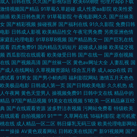
成人
日韩在线
久久国产影视综合
欧美69潮喷
伦理片app下载
激情视频国产精品
91草莓久草超碰
成人性爱aa影院
欧美性爱
片青青草 岛国片网址 日本成人A片网 日本色视 精品久久人妻 天天色情 视频
插插
欧美日韩色黄片
91草莓影院
午夜电影网久久
国产丝袜美
女
国产精彩视频
操碰视屏
国产福利在线
91久久影院
免费日韩
在线91 肏屄网站 亚洲人成看片网址 综合亚洲97 韩国操逼剧场 激情文学天美
电影
日韩成人影视
欧美精品性交
午夜宅男免费
另类亚洲色情
家庭乱伦理电影
91草B草B视频
国产精品熟女一
国产巨乳在线
肏屄网站在线观看 91网在线看 超碰蜜臀91 国产精品久久撸 国产成人超碰97
观看
四虎免费91
国内精品无码短片
超碰成人操操
欧美猛交视
频
西瓜影院在线观看
欧美做受日韩
国产在线一
国产原创视频
女同肛交综合网 一区二区理论片 97超碰人妻 国产日本韩国精品 91起碰在线
在线
国产视频高清
国产丝袜一区
黄色av网址大全
人妻乱视
国
产成人在线网站
久草视频资源站
综合五月香
成人app在线
四
观看 天天日夜夜爽 日本草草影院 激情欧美97 91超碰大香蕉 国产理伦 老司
虎试看
91男女
国产男小鲜肉同
福利影院网站
激情五月天色色
欧美极品电影
日韩成人第一页
国产日韩欧美电影
久久机热
成
机久久 在线免费毛片基地 草逼电影网站 91国产香蕉 91视频91 欧美操人 在
人午夜网
黄色天堂男人
操视频免费91
日韩中文在线
精品中的
精品
97国产精品视频
91美女在线视频
51欧美
一区精品麻豆经
线免费毛片 超碰操人妻 91美女色色 老湿机福利局影院 丝足福利影院 伪娘高
典
国产在线观看资源
波多野洁衣视频
污网站免费看
特级欧美
在线观看
自拍视频91
91艹艹
久草网在线
18福利影院
老司机蜜
潮丝足小说 精品小电影 尤物喷水 日本有码第9页 福利你懂的 91成人在线初
桃在线
成人精品一区二区
韩日爆乳无码三级
欧美伦理电影网站
艹艹操操
AV黄色观看网站
日韩欧美在线国产
新91视频网
国产
夜 AVBT 少妇精品9 人人操人人奸 亚洲午夜久久 伊人大香蕉亚洲 超碰97在