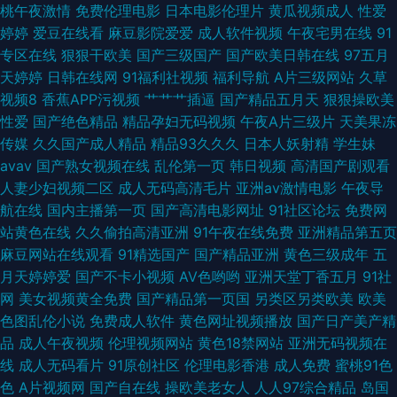
丝抠逼 影音先锋俺去啦 午夜福利视频97 欧美另类性 国产AV线上
桃午夜激情
免费伦理电影
日本电影伦理片
黄瓜视频成人
性爱
婷婷
爱豆在线看
麻豆影院爱爱
成人软件视频
午夜宅男在线
91
专区在线
狠狠干欧美
国产三级国产
国产欧美日韩在线
97五月
天婷婷
日韩在线网
91福利社视频
福利导航
A片三级网站
久草
视频8
香蕉APP污视频
艹艹艹插逼
国产精品五月天
狠狠操欧美
性爱
国产绝色精品
精品孕妇无码视频
午夜A片三级片
天美果冻
传媒
久久国产成人精品
精品93久久久
日本人妖射精
学生妹
avav
国产熟女视频在线
乱伦第一页
韩日视频
高清国产剧观看
人妻少妇视频二区
成人无码高清毛片
亚洲av激情电影
午夜导
航在线
国内主播第一页
国产高清电影网址
91社区论坛
免费网
站黄色在线
久久偷拍高清亚洲
91午夜在线免费
亚洲精品第五页
麻豆网站在线观看
91精选国产
国产精品亚洲
黄色三级成年
五
月天婷婷爱
国产不卡小视频
AV色哟哟
亚洲天堂丁香五月
91社
网
美女视频黄全免费
国产精品第一页国
另类区另类欧美
欧美
色图乱伦小说
免费成人软件
黄色网址视频播放
国产日产美产精
品
成人午夜视频
伦理视频网站
黄色18禁网站
亚洲无码视频在
线
成人无码看片
91原创社区
伦理电影香港
成人免费
蜜桃91色
色
A片视频网
国产自在线
操欧美老女人
人人97综合精品
岛国