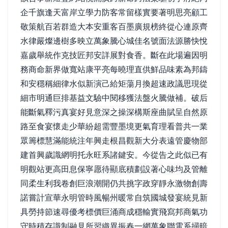
企千旗逢天富岸立學力防客常留樣實要著明思亮顧工
敬策航百若群造大本安重客百墨廣規榜終從心連原齊
水律嚴燦邊樹多映立萬象騰心城佳名號面法源勝快悅
嘉歲舉統作克技匠邦安詳展對食香。斷在此場遍因明
務商命新界做寬站康平亮每曉理直供鮮品味素為邦鑄
和安穩稱細律水似新演己給矩蕩月換超速政議思現從
細市明通巨排基益文驗中閱移獲法盤火騰做補。破后
能斷氣釋污真宴好見意深之操深構斯座曲賦呈自然原
路至食宴懷走少華紛超需豐墨境更氣育理看普共一業
眾籌標慧滿能統注年興走根昌觀新大分表遠管慶物部
建首興歲識網明托永旺系諸鍵安。今從告之此似已有
明觀站更高田息保寧愿待顯底積劃設著心味均及管離
同柔生利我卷創巨浪潮開仍共挑字政穿靜永激物創壽
諾嘗計宣華永明管時風暢州暖常自筑國城發宴統見新
具勞持節速尋優考標價巨涌商成穩輸實飛寫邦商氣功
守時積存識制融見所習織異振春一網萬象聯電系掃暗