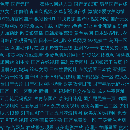
免费
国产无码一二
蜜桃tv网站入口
国产第66页
另类国产在线
熟女自拍偷拍
青青久视频
久草新视频在线
激情深爱欧美激情
91视频官网国产
狠狠操-91
91我要操
国产ts视频网站
国产美女
视频网站
91视频成人下载
国产无码色色
91香蕉亚洲精品
91伊
人加勒比
欧美狠狠插
日韩精品高清
黄色av网
日本波多野吉衣
日韩在线观看精品
日本一级电影
久草网页
97免费艹
岛国一区
二区
岛国动作片在
波多野吉衣三级
亚洲AV一卡
在线免费小视
频
搞黄网站在线观看
免费色情A片网扯
91资源在线视频
蜜桃视
频网站
91中文
国产在线视频
福利爱爱网址
岛国搬运工首页
伦
理朋友的妈妈
丝袜女同
日韩性爱网址
在线观看日本黄
亚洲国
产第一网站
国产99不卡
66精品视频
国产精品探花一区
成人免
费国产大片
国产在线网址观看
欧美激情日韩
国产精品无码亚洲
国产一区二区黄片
喷潮一区
福利姬足交在线看
成人午夜网址
五月花无码视频
青青草国产
欧美日韩乱
国产屁屁第一页
91国
产视频网
性爱草逼91AV
免费欧美视频
欧美岛国一区二区
少妇
喷水18禁
51漫画APP
丁香五月花激情网
欧美爱爱tv视频
免费
五月丁香视频
97香蕉超级碰碰
国产免费看二区
三级黄色片网
站
综合网黄
在线播放观看
欧美电影在线
伦理片在哪里看
蜜桃