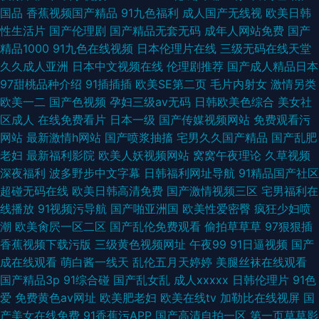
国品
香蕉视频国产精品
91九色福利
成人国产无线视
欧美日韩
性生活片
国产伦理剧
国产精品无套无码
成年人网站免费
国产
精品1000
91九色在线视频
日本伦理片在线
三级无码在线天堂
久久成人亚洲
日本中文视频在线
伦理剧推荐
国产成人精品日本
97甜桃品种介绍
91插插插
欧美SE第二页
毛片内射女
激情另类
欧美一二
国产色视频
孕妇三级av无码
日韩欧美色综合
美女社
区成人
在线免费看片
日本一级
国产传媒视频网站
免费观看污
网站
最新激情h网站
国产喷浆抽搐
宅男久久国产精品
国产乱肥
老妇
最新福利影院
欧美人妖视频网站
窝窝午夜理论
久草视频
深夜福利
波多野步中文字幕
日韩福利网址导航
91精品国产社区
超碰无码在线
欧美日韩高清免费
国产激情视频三区
宅男福利在
线播放
91视频污导航
国产啪亚洲国
欧美性爱密臀
疯狂少妇喷
潮
欧美肏屄一区二区
国产乱伦免费观看
偷拍草草草
97狠狠插
香蕉视频下载污版
三级黄色视频网址
午夜99
91日逼视频
国产
成在线观看
萌白酱一线天
乱伦五月天婷婷
美腿丝袜在线观看
国产精品3p
91综合碰
国产乱女乱
成人xxxxx
日韩伦理片
91色
爱
免费黄色av网址
欧美肥老妇
欧美在线tv
加勒比在线视屏
国
产美女在线免费
91香蕉污APP
国产高清自拍一区
第一页草草影