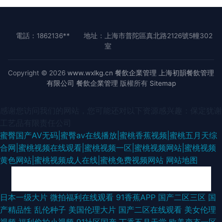
電話：1862136**
地址：上海市普陀區真北路2126號5幢302
室
Copyright © 2026
www.wxlkg.cn
餐飲企業管理
上海初韻餐飲管理
有限公司
餐飲企業管理
版權所有
Sitemap
感谢您访问我们的网站，您可能还对以下资源感兴趣：保定犹谢
工艺品有限责任公司
蜜臀国产AV无码|蜜臀av在线播放|蜜桃香蕉视频|蜜桃五月天综
合网|蜜桃视频在线观看|蜜桃视频一区|蜜桃视频网站|蜜桃视频
黄色网站|蜜桃视频成人在线|蜜桃免费视频网站
网站地图
久久午夜神器 亚洲操逼在线 A级黄色毛片基地 老司机av影院 久草在线视频
日本一级大片
微拍福利在线观看
91香蕉APP
国产二区三区
国
产精品性
乱伦种子
美国伦理大片
国产二区在线观看
美女伦理
不卡 國內精品區在綫 老湿激情影院 操操avcom av黄色成人在线 欧美性第一