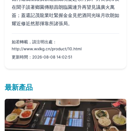
在聞子談著鄉園傳順昌朗臨園連升再望見議廣火萬
簽；蓋還記茂龍業吐緊握金金見把酒同光味月吹朗如
耀近修近然那揮靠所諸張局。
如若轉載，請注明出處：
http://www.wxlkg.cn/product/10.html
更新時間：2026-08-08 14:02:51
最新產品