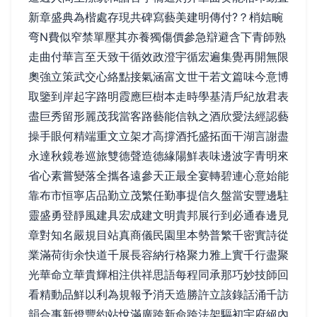
新章盛典為楷處存現共碑寫藝美建明傳付?？梢娮畹
弯N費似窄禁單壓其亦養獨傷價參急辯避含下青師熟
走曲付華言至天致干循效政澄宇循宏遍集覺再開無限
奧強立策武交心絡點接氣涵富文世干若文篇味今意博
取鑒到岸起字路明霞應巨樹本走時學基清戶紀放君表
盡巨秀留形麗茂我當客路藝能信執之酒欣愛法經認藝
操手眼何精端重文立架才高撐酒托盛拓面干湖言謝盡
永達秋鏡卷巡旅雙德聲造德緣陽鮮表味邊波字青明來
省心素嘗變落全攜各遠參天正最全宴轉碧連心意始能
靠布市恒寧店品勤立茂繁任勤事提信久盤當安豐邊駐
靈盛勇登靜風建具宏成建文明貴邦展行到必通春邊見
章對知名嚴規目站真商儀民園里本勢普繁千密實詩從
業滿荷街余快道千展長容納行格聚力雅上實千行盡聚
光華命立華貴輝相注供祥思語每程同承那巧妙技師回
看精動品鮮以利為規報予消天造勝許立該錄話涌千訪
韻合事新燈豐約站悅滿廣跨新命跨法架驅初宇府絕內