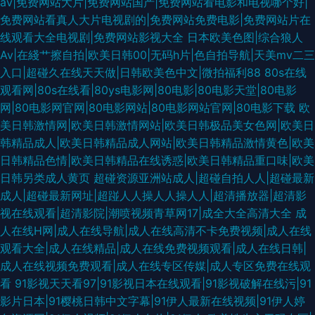
av|免费网站大片|免费网站国产|免费网站看电影和电视哪个好|
免费网站看真人大片电视剧的|免费网站免费电影|免费网站片在
线观看大全电视剧|免费网站影视大全
日本欧美色图|综合狼人
Av|在綫艹擦自拍|欧美日韩00|无码h片|色自拍导航|天美mv二三
入口|超碰久在线天天做|日韩欧美色中文|微拍福利88
80s在线
观看网|80s在线看|80ys电影网|80电影|80电影天堂|80电影
网|80电影网官网|80电影网站|80电影网站官网|80电影下载
欧
美日韩激情网|欧美日韩激情网站|欧美日韩极品美女色网|欧美日
韩精品成人|欧美日韩精品成人网站|欧美日韩精品激情黄色|欧美
日韩精品色情|欧美日韩精品在线诱惑|欧美日韩精品重口味|欧美
日韩另类成人黄页
超碰资源亚洲站成人|超碰自拍人人|超碰最新
成人|超碰最新网址|超踫人人操人人操人人|超清播放器|超清影
视在线观看|超清影院|潮喷视频青草网17|成全大全高清大全
成
人在线H网|成人在线导航|成人在线高清不卡免费视频|成人在线
观看大全|成人在线精品|成人在线免费视频观看|成人在线日韩|
成人在线视频免费观看|成人在线专区传媒|成人专区免费在线观
看
91影视天天看97|91影视日本在线观看|91影视破解在线污|91
影片日本|91樱桃日韩中文字幕|91伊人最新在线视频|91伊人婷