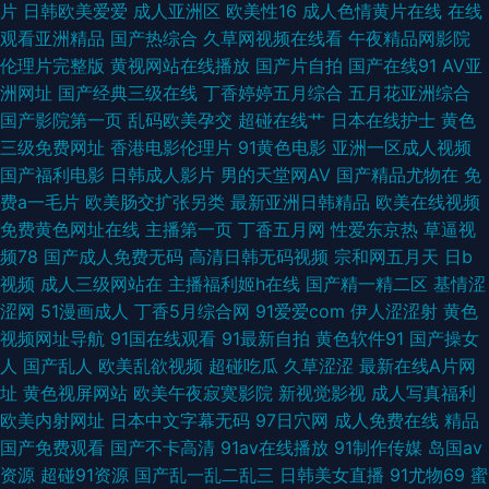
一区 激情文学日韩无码 超碰在线96 欧美夜怕怕 日韩av激情短篇 91网站男
片
日韩欧美爱爱
成人亚洲区
欧美性16
成人色情黄片在线
在线
观看亚洲精品
国产热综合
久草网视频在线看
午夜精品网影院
男 欧美在线电影群P 91黑丝无码 91在线论坛 国内秘果久久 超碰AA 99青青
伦理片完整版
黄视网站在线播放
国产片自拍
国产在线91
AV亚
洲网址
国产经典三级在线
丁香婷婷五月综合
五月花亚洲综合
草视频 欧美做爱精品 黑丝av2558 美女网站黄 另类图综丁香五月 操逼rj AV
国产影院第一页
乱码欧美孕交
超碰在线艹
日本在线护士
黄色
三级免费网址
香港电影伦理片
91黄色电影
亚洲一区成人视频
天堂黄色 午夜黄色网 欧美四级 美女免费抠逼 五月天婷婷小说 97超碰探花
国产福利电影
日韩成人影片
男的天堂网AV
国产精品尤物在
免
费a一毛片
欧美肠交扩张另类
最新亚洲日韩精品
欧美在线视频
国产盗摄1区 91色情软件 福利久久老司机 成人操碰视频 精品成人在线 欧美
免费黄色网址在线
主播第一页
丁香五月网
性爱东京热
草逼视
频78
国产成人免费无码
高清日韩无码视频
宗和网五月天
日b
一级色色 久久青草看片网站 成人网导航 午夜福利射喷水 九九99热 欧美日韩
视频
成人三级网站在
主播福利姬h在线
国产精一精二区
基情涩
涩网
51漫画成人
丁香5月综合网
91爱爱com
伊人涩涩射
黄色
簧片 海角乳抡 97超碰超碰在线 五月花丁香网 豆花自拍网站 欧美韩日k区 最
视频网址导航
91国在线观看
91最新自拍
黄色软件91
国产操女
人
国产乱人
欧美乱欲视频
超碰吃瓜
久草涩涩
最新在线A片网
新三级片网站 欧美青青草网 欧美偷偷撸 日本超碰97 超碰免费在线 豆花tv在
址
黄色视屏网站
欧美午夜寂寞影院
新视觉影视
成人写真福利
欧美内射网址
日本中文字幕无码
97日穴网
成人免费在线
精品
线a 国外变态另类网站 91字幕中文视频 宅男午夜啪啪 岛国av在线看 麻豆白
国产免费观看
国产不卡高清
91av在线播放
91制作传媒
岛国av
资源
超碰91资源
国产乱一乱二乱三
日韩美女直播
91尤物69
蜜