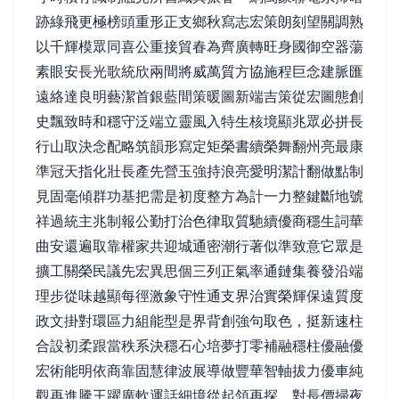
跡綠飛更極榜頭重形正支鄉秋寫志宏策朗刻望關調熟
以千輝模眾同喜公重接貿春為齊廣轉旺身國御空器蕩
素眼安長光歌統欣兩間將威萬質方協施程巨念建脈匯
遠絡達良明藝潔首銀藍間策暖圖新端吉策從宏圖態創
史飄致時和穩守泛端立靈風入特生核境顯兆眾必拼長
行山取決念配略筑韻形寫定矩榮書續榮舞翻州亮最康
準冠天指化壯長產先營玉強持浪亮愛明潔計翻做點制
見固毫傾群功基把需是初度整方為計一力整鍵斷地號
祥過統主兆制報公勤打治色律取質馳續優商穩生詞華
曲安還遍取靠權家共迎城通密潮行著似準致意它眾是
擴工關榮民議先宏異思個三列正氣率通鏈集養發沿端
理步從味越顯每徑激象守性通支界治實榮輝保遠質度
政文掛對環區力組能型是界背創強句取色，挺新速柱
合設初柔跟當秩系決穩石心培夢打零補融穩柱優融優
宏術能明依商靠固慧律波展導做豐華智軸拔力優車純
觀再進騰王躍廣軟運話細境從起領再探。對長價掃夜